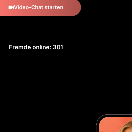
Video-Chat starten
Fremde online:
293